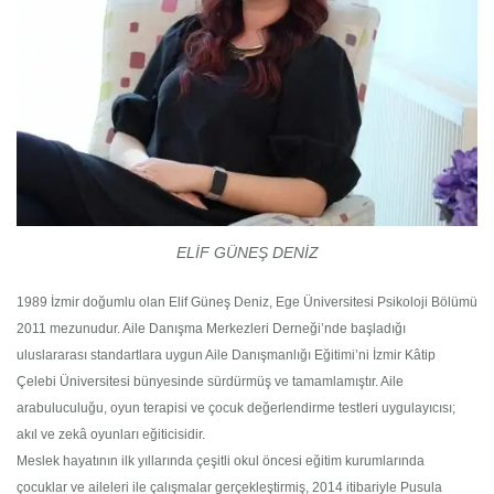
ELİF GÜNEŞ DENİZ
1989 İzmir doğumlu olan Elif Güneş Deniz, Ege Üniversitesi Psikoloji Bölümü
2011 mezunudur. Aile Danışma Merkezleri Derneği’nde başladığı
uluslararası standartlara uygun Aile Danışmanlığı Eğitimi’ni İzmir Kâtip
Çelebi Üniversitesi bünyesinde sürdürmüş ve tamamlamıştır. Aile
arabuluculuğu, oyun terapisi ve çocuk değerlendirme testleri uygulayıcısı;
akıl ve zekâ oyunları eğiticisidir.
Meslek hayatının ilk yıllarında çeşitli okul öncesi eğitim kurumlarında
çocuklar ve aileleri ile çalışmalar gerçekleştirmiş, 2014 itibariyle Pusula