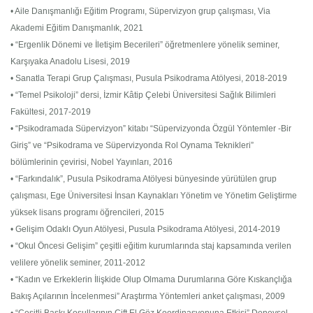
• Aile Danışmanlığı Eğitim Programı, Süpervizyon grup çalışması, Via
Akademi Eğitim Danışmanlık, 2021
• “Ergenlik Dönemi ve İletişim Becerileri” öğretmenlere yönelik seminer,
Karşıyaka Anadolu Lisesi, 2019
• Sanatla Terapi Grup Çalışması, Pusula Psikodrama Atölyesi, 2018-2019
• “Temel Psikoloji” dersi, İzmir Kâtip Çelebi Üniversitesi Sağlık Bilimleri
Fakültesi, 2017-2019
• “Psikodramada Süpervizyon” kitabı “Süpervizyonda Özgül Yöntemler -Bir
Giriş” ve “Psikodrama ve Süpervizyonda Rol Oynama Teknikleri”
bölümlerinin çevirisi, Nobel Yayınları, 2016
• “Farkındalık”, Pusula Psikodrama Atölyesi bünyesinde yürütülen grup
çalışması, Ege Üniversitesi İnsan Kaynakları Yönetim ve Yönetim Geliştirme
yüksek lisans programı öğrencileri, 2015
• Gelişim Odaklı Oyun Atölyesi, Pusula Psikodrama Atölyesi, 2014-2019
• “Okul Öncesi Gelişim” çeşitli eğitim kurumlarında staj kapsamında verilen
velilere yönelik seminer, 2011-2012
• “Kadın ve Erkeklerin İlişkide Olup Olmama Durumlarına Göre Kıskançlığa
Bakış Açılarının İncelenmesi” Araştırma Yöntemleri anket çalışması, 2009