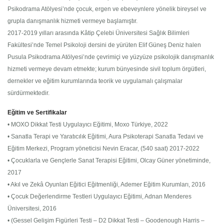
Psikodrama Atölyesi’nde çocuk, ergen ve ebeveynlere yönelik bireysel ve
grupla danışmanlık hizmeti vermeye başlamıştır.
2017-2019 yılları arasında Kâtip Çelebi Üniversitesi Sağlık Bilimleri
Fakültesi’nde Temel Psikoloji dersini de yürüten Elif Güneş Deniz halen
Pusula Psikodrama Atölyesi’nde çevrimiçi ve yüzyüze psikolojik danışmanlık
hizmeti vermeye devam etmekte; kurum bünyesinde sivil toplum örgütleri,
dernekler ve eğitim kurumlarında teorik ve uygulamalı çalışmalar
sürdürmektedir.
Eğitim ve Sertifikalar
• MOXO Dikkat Testi Uygulayıcı Eğitimi, Moxo Türkiye, 2022
• Sanatla Terapi ve Yaratıcılık Eğitimi, Aura Psikoterapi Sanatla Tedavi ve
Eğitim Merkezi, Program yöneticisi Nevin Eracar, (540 saat) 2017-2022
• Çocuklarla ve Gençlerle Sanat Terapisi Eğitimi, Olcay Güner yönetiminde,
2017
• Akıl ve Zekâ Oyunları Eğitici Eğitmenliği, Ademer Eğitim Kurumları, 2016
• Çocuk Değerlendirme Testleri Uygulayıcı Eğitimi, Adnan Menderes
Üniversitesi, 2016
• (Gessel Gelişim Figürleri Testi – D2 Dikkat Testi – Goodenough Harris –