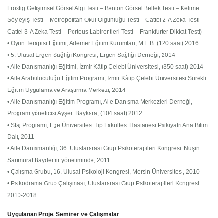
Frostig Gelişimsel Görsel Algı Testi – Benton Görsel Bellek Testi – Kelime
Söyleyiş Testi – Metropolitan Okul Olgunluğu Testi – Cattel 2-A Zeka Testi –
Cattel 3-A Zeka Testi – Porteus Labirentleri Testi – Frankfurter Dikkat Testi)
• Oyun Terapisi Eğitimi, Ademer Eğitim Kurumları, M.E.B. (120 saat) 2016
• 5. Ulusal Ergen Sağlığı Kongresi, Ergen Sağlığı Derneği, 2014
• Aile Danışmanlığı Eğitimi, İzmir Kâtip Çelebi Üniversitesi, (350 saat) 2014
• Aile Arabuluculuğu Eğitim Programı, İzmir Kâtip Çelebi Üniversitesi Sürekli
Eğitim Uygulama ve Araştırma Merkezi, 2014
• Aile Danışmanlığı Eğitim Programı, Aile Danışma Merkezleri Derneği,
Program yöneticisi Ayşen Baykara, (104 saat) 2012
• Staj Programı, Ege Üniversitesi Tıp Fakültesi Hastanesi Psikiyatri Ana Bilim
Dalı, 2011
• Aile Danışmanlığı, 36. Uluslararası Grup Psikoterapileri Kongresi, Nuşin
Sarımurat Baydemir yönetiminde, 2011
• Çalışma Grubu, 16. Ulusal Psikoloji Kongresi, Mersin Üniversitesi, 2010
• Psikodrama Grup Çalışması, Uluslararası Grup Psikoterapileri Kongresi,
2010-2018
Uygulanan Proje, Seminer ve Çalışmalar