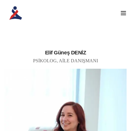
ANASAYFA
KURUMSAL
Elif Güneş DENİZ
PSİKOLOG, AİLE DANIŞMANI
ATÖLYELERIMIZ
EĞITIM PROGRAMLARI
İLETIŞIM
ÖĞRENCI GIRIŞI