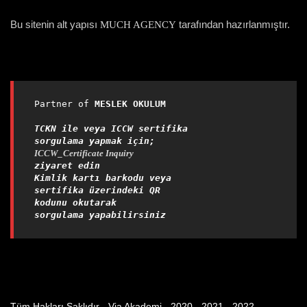
Bu sitenin alt yapısı
tarafından hazırlanmıştır.
MUCH AGENCY
Partner of 
MESLEK OKULUM

TCKN ile veya ICCW sertifika 
sorgulama yapmak için;
ICCW_Certificate Inquiry
ziyaret edin
Kimlik kartı barkodu veya 
sertifika üzerindeki QR 
kodunu okutarak 
sorgulama yapabilirsiniz
Tüm Hakları Saklıdır - Via Akademi - 2020 - 2021 - 2022