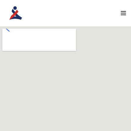
ANASAYFA
KURUMSAL
ATÖLYELERIMIZ
EĞITIM PROGRAMLARI
İLETIŞIM
ÖĞRENCI GIRIŞI