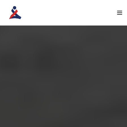
ANASAYFA
KURUMSAL
ATÖLYELERIMIZ
EĞITIM PROGRAMLARI
İLETIŞIM
ÖĞRENCI GIRIŞI