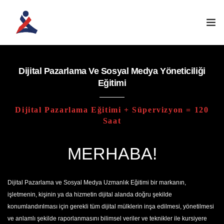
ANASAYFA
Dijital Pazarlama Ve Sosyal Medya Yöneticiliği
Eğitimi
KURUMSAL
Dijital Pazarlama Eğitimi + Süpervizyon = 120
ATÖLYELERIMIZ
Saat
EĞITIM PROGRAMLARI
MERHABA!
İLETIŞIM
Dijital Pazarlama ve Sosyal Medya Uzmanlık Eğitimi bir markanın,
işletmenin, kişinin ya da hizmetin dijital alanda doğru şekilde
ÖĞRENCI GIRIŞI
konumlandırılması için gerekli tüm dijital mülklerin inşa edilmesi, yönetilmesi
ve anlamlı şekilde raporlanmasını bilimsel veriler ve teknikler ile kursiyere