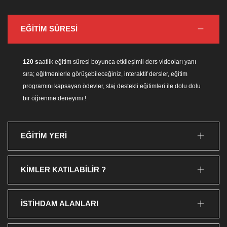
EĞİTİM SÜRESİ
120 s
aatlik eğitim süresi boyunca etkileşimli ders videoları yanı
sıra; eğitmenlerle görüşebileceğiniz,
interaktif dersler, eğitim
programını kapsayan ödevler, staj destekli eğitimleri ile dolu dolu
bir öğrenme deneyimi !
EĞİTİM YERİ
KİMLER KATILABİLİR ?
İSTİHDAM ALANLARI