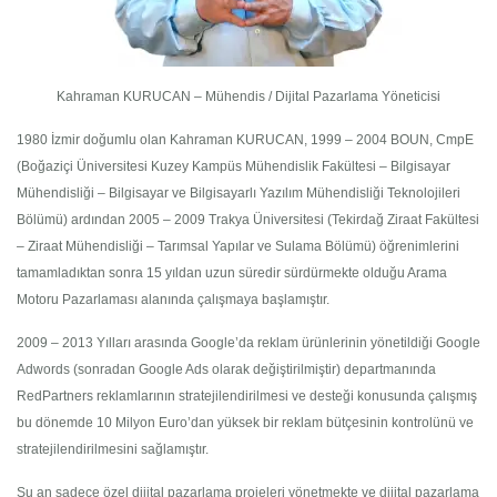
Kahraman KURUCAN – Mühendis / Dijital Pazarlama Yöneticisi
1980 İzmir doğumlu olan Kahraman KURUCAN, 1999 – 2004 BOUN, CmpE
(Boğaziçi Üniversitesi Kuzey Kampüs Mühendislik Fakültesi – Bilgisayar
Mühendisliği – Bilgisayar ve Bilgisayarlı Yazılım Mühendisliği Teknolojileri
Bölümü) ardından 2005 – 2009 Trakya Üniversitesi (Tekirdağ Ziraat Fakültesi
– Ziraat Mühendisliği – Tarımsal Yapılar ve Sulama Bölümü) öğrenimlerini
tamamladıktan sonra 15 yıldan uzun süredir sürdürmekte olduğu Arama
Motoru Pazarlaması alanında çalışmaya başlamıştır.
2009 – 2013 Yılları arasında Google’da reklam ürünlerinin yönetildiği Google
Adwords (sonradan Google Ads olarak değiştirilmiştir) departmanında
RedPartners reklamlarının stratejilendirilmesi ve desteği konusunda çalışmış
bu dönemde 10 Milyon Euro’dan yüksek bir reklam bütçesinin kontrolünü ve
stratejilendirilmesini sağlamıştır.
Şu an sadece özel dijital pazarlama projeleri yönetmekte ve dijital pazarlama