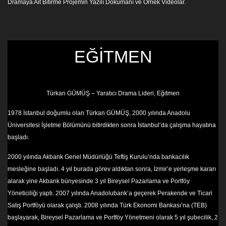
Dramaya Ait Bitirme Projemin Yazılı Dökümanı ve Örnek Videolar.
EĞİTMEN
Türkan GÜMÜŞ – Yaratıcı Drama Lideri, Eğitmen
1978 İstanbul doğumlu olan Türkan GÜMÜŞ, 2000 yılında Anadolu
Üniversitesi İşletme Bölümünü bitirdikten sonra İstanbul’da çalışma hayatına
başladı.
2000 yılında Akbank Genel Müdürlüğü Teftiş Kurulu’nda bankacılık
mesleğine başladı. 4 yıl burada görev aldıktan sonra, İzmir’e yerleşme kararı
alarak yine Akbank bünyesinde 3 yıl Bireysel Pazarlama ve Portföy
Yöneticiliği yaptı. 2007 yılında Anadolubank’a geçerek Perakende ve Ticari
Satış Portföyü olarak çalıştı. 2008 yılında Türk Ekonomi Bankası’na (TEB)
başlayarak, Bireysel Pazarlama ve Portföy Yönetmeni olarak 5 yıl şubecilik, 2