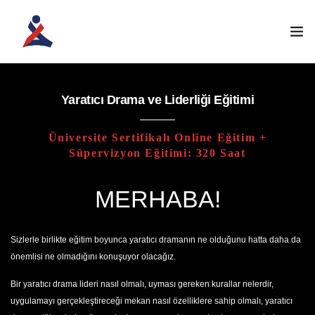
ANASAYFA
Yaratıcı Drama ve Liderliği Eğitimi
KURUMSAL
Üniversite Sertifikalı Online Eğitim +
Süpervizyon Eğitimi: 320 Saat
ATÖLYELERIMIZ
MERHABA!
EĞITIM PROGRAMLARI
İLETIŞIM
Sizlerle birlikte eğitim boyunca yaratıcı dramanın ne olduğunu hatta daha da
önemlisi ne olmadığını konuşuyor olacağız.
ÖĞRENCI GIRIŞI
Bir yaratıcı drama lideri nasıl olmalı, uyması gereken kurallar nelerdir,
uygulamayı gerçekleştireceği mekan nasıl özelliklere sahip olmalı, yaratıcı