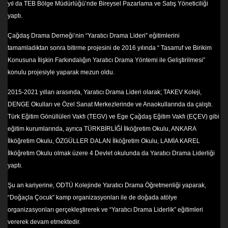
yıl da TEB Bölge Müdürlüğü’nde Bireysel Pazarlama ve Satış Yöneticiliği
yaptı.
Çağdaş Drama Derneği’nin “Yaratıcı Drama Lideri” eğitimlerini
tamamladıktan sonra bitirme projesini de 2016 yılında “ Tasarruf ve Birikim
Konusuna İlişkin Farkındalığın Yaratıcı Drama Yöntemi ile Geliştirilmesi”
konulu projesiyle yaparak mezun oldu.
2015-2021 yılları arasında, Yaratıcı Drama Lideri olarak; TAKEV Koleji,
DENGE Okulları ve Özel Sanat Merkezlerinde ve Anaokullarında da çalıştı.
Türk Eğitim Gönüllüleri Vakfı (TEGV) ve Ege Çağdaş Eğitim Vakfı (EÇEV) gibi
eğitim kurumlarında, ayrıca TÜRKBİRLİĞİ İlköğretim Okulu, ANKARA
İlköğretim Okulu, ÖZGÜLLER DALAN İlköğretim Okulu, LAMİA KAREL
İlköğretim Okulu olmak üzere 4 Devlet okulunda da Yaratıcı Drama Liderliği
yaptı.
Şu an kariyerine, ODTÜ Kolejinde Yaratıcı Drama Öğretmenliği yaparak,
“Doğaçla Çocuk” kamp organizasyonları ile de doğada atölye
organizasyonları gerçekleştirerek ve “Yaratıcı Drama Liderlik” eğitimleri
vererek devam etmektedir.