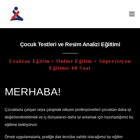
ANASAYFA
Çocuk Testleri ve Resim Analizi Eğiitimi
KURUMSAL
Uzaktan Eğitim + Online Eğitim + Süpervizyon
Eğitimi: 60 Saat
ATÖLYELERIMIZ
MERHABA!
EĞITIM PROGRAMLARI
İLETIŞIM
Çocuklarla çalışan veya çalışmak isteyen profesyonelleri çocukları daha iyi
değerlendirebilmek ve iç dünyalarını daha iyi anlamak için hazırladığımız bu
ÖĞRENCI GIRIŞI
eğitime bekliyorum.
Örnek uygulamalarla, pratiğe dair tecrübe sahibi olacağımız bu eğitim