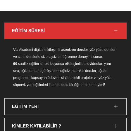
EĞİTİM SÜRESİ
Via Akademi digital etkileşimli asenkron dersler, yüz yüze dersler
ve canlı derslerle size eşsiz bir öğrenme deneyimi sunar.
60
saatlik eğitim süresi boyunca etkileşimli ders videoları yanı
sıra; eğitmenlerle görüşebileceğiniz interaktif dersler, eğitim
programını kapsayan ödevler, staj destekli projeler ve yüz yüze
süpervizyon eğitimleri ile dolu dolu bir öğrenme deneyimi!
EĞİTİM YERİ
KİMLER KATILABİLİR ?