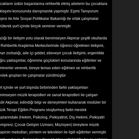
cukların üstün başarılarına rehberlik etmiş ailelerin bu çocuklara
klaşımı konusunda danışmanlık yapmıştır. Eşimi Tanıyorum
ojesi ile Aile Sosyal Politikalar Bakanlığı ile ortak çalışmalar
rüterek yurt içinde birçok seminer vermiştir.
ziği bir iletişim yolu olarak benimseyen Akpınar çeşitli okullarda
 Rehberlik Araştırma Merkezlerinde öğrenci öğretmen iletişimi,
ran zorbalığı, aile içi şiddet, ebeveyn çocuk iletişimi, ergenlikte
ğru yaklaşımlar, öğrenme güçlükleri konularında eğitimler ve
minerler vererek, bireye temas eden eğitmen ve rehberlik
slek grupları ile çalışmalar yürütmüştür.
rt içinde ve yurt dışında birbirinden farklı yaklaşımları
nimseyen müzik terapistleri ve sanat terapistleri ile çalışan
dir Akpınar, edindiği bilgi ve deneyimleri kullanarak modüler bir
zik Terapi Eğitim Programı oluşturmuş farklı meslek
uplarındaki (Hekim, Psikolog, Psikiyatrist, Diş Hekimi, Psikiyatri
mşiresi; Çocuk Gelişim Uzmanı; Müzisyen) bireylere müzik
rapinin metodları, yöntem ve teknikleri ile ilgili eğitimler vermiştir.