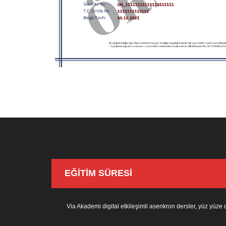
EĞİTİM SÜRESİ
Via Akademi digital etkileşimli asenkron dersler, yüz yüze 