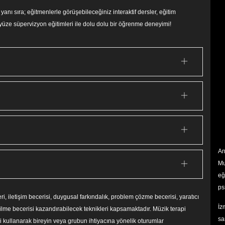
yanı sıra; eğitmenlerle görüşebileceğiniz interaktif dersler, eğitim
 yüze süpervizyon eğitimleri ile dolu dolu bir öğrenme deneyimi!
An
Mu
eğ
ps
i, iletişim becerisi, duygusal farkındalık, problem çözme becerisi, yaratıcı
İz
lme becerisi kazandırabilecek teknikleri kapsamaktadır. Müzik terapi
sa
i kullanarak bireyin veya grubun ihtiyacına yönelik oturumlar