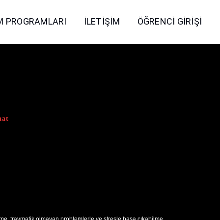
M PROGRAMLARI
İLETIŞIM
ÖĞRENCI GIRIŞI
aat
şünme, travmatik olmayan problemlerle ve stresle başa çıkabilme