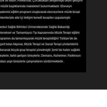
zik ve beyin, Frekanslar, Çocukluktan yetişkinliğe beyin gelişimi
 müzik başlıklarında makaleleri bulunmaktadır. Ebeveyn
ademisi eğitim programı oluşturarak ebeveynlere müzik terapi
ntemleriyle aile içi iletişim temelli terapiler uygulamıştır.
tanbul Sağlık Bilimleri Üniversitesinde Sağlık Bakanlığı
leneksel ve Tamamlayıcı Tıp kapsamında Müzik Terapi eğitim
ogramını da tamamlayarak müzik terapistliğini Türkiye’de de
çerli kılan Akpınar, Müzik Terapi ve Sanat Terapi yöntemlerini
llanarak birçok grup terapisi yönetmiştir. İzmir’de halen sağlıklı
reylerle, farklı gelişen bireylerle; Demans, Alzheimer, Parkinson
stası yaşlı bireylerle çalışmalarını sürdürmektedir.