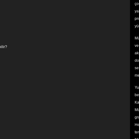
ço
ya
pr
yü
Mü
ve
ilir?
ak
do
se
me
Yu
be
Ka
Mü
gr
He
te