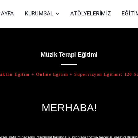
AYFA
KURUMSAL
ATÖLYELERIMIZ
EĞITI
Müzik Terapi Eğitimi
aktan Eğitim + Online Eğitim + Süpervizyon Eğitimi: 120 S
MERHABA!
beceri, iletişim becerisi, duygusal farkındalık, problem çözme becerisi, yaratıcı dü