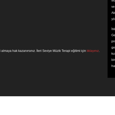
Mü
ve
Ak
yö
İs
Ge
pr
ge
 almaya hak kazanırsınız. İleri Seviye Müzik Terapi eğitimi için
tıklayınız
.
ku
bi
ha