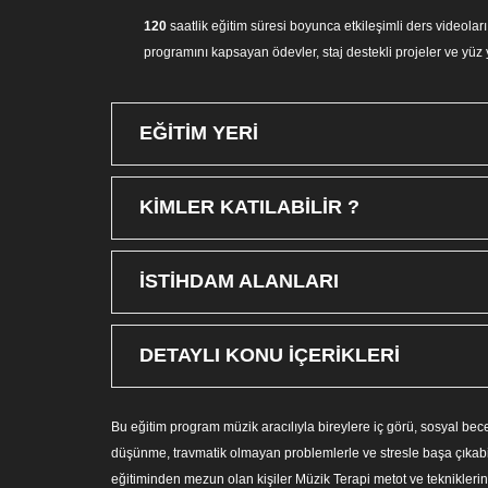
120
saatlik eğitim süresi boyunca etkileşimli ders videoları 
programını kapsayan ödevler, staj destekli projeler ve yüz
EĞİTİM YERİ
KİMLER KATILABİLİR ?
İSTİHDAM ALANLARI
DETAYLI KONU İÇERİKLERİ
Bu eğitim program müzik aracılıyla bireylere iç görü, sosyal becer
düşünme, travmatik olmayan problemlerle ve stresle başa çıkabi
eğitiminden mezun olan kişiler Müzik Terapi metot ve tekniklerin