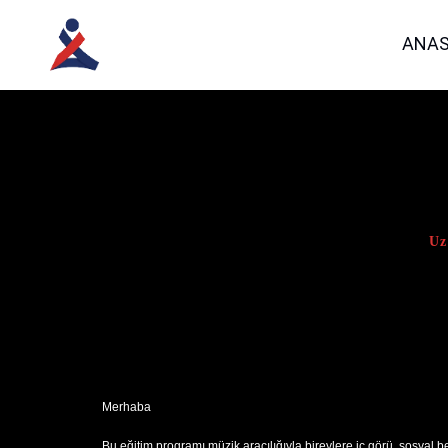
ANAS
Uz
Merhaba
Bu eğitim programı müzik aracılığıyla bireylere iç görü, sosyal 