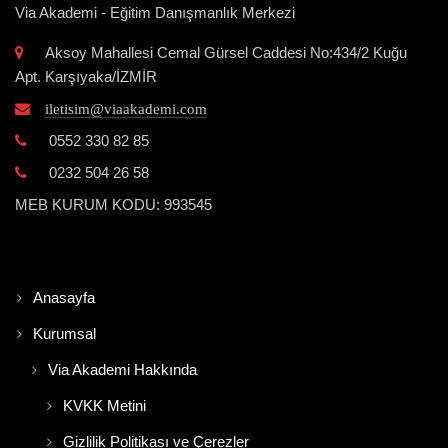
Via Akademi - Eğitim Danışmanlık Merkezi
Aksoy Mahallesi Cemal Gürsel Caddesi No:434/2 Kuğu
Apt. Karşıyaka/İZMİR
iletisim@viaakademi.com
0552 330 82 85
0232 504 26 58
MEB KURUM KODU: 993545
Anasayfa
Kurumsal
Via Akademi Hakkında
KVKK Metini
Gizlilik Politikası ve Çerezler