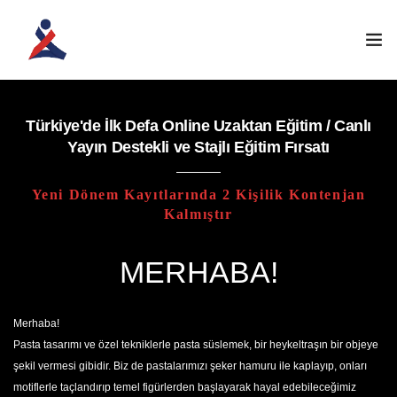
ANASAYFA
Türkiye'de İlk Defa Online Uzaktan Eğitim / Canlı
Yayın Destekli ve Stajlı Eğitim Fırsatı
KURUMSAL
Yeni Dönem Kayıtlarında 2 Kişilik Kontenjan
ATÖLYELERIMIZ
Kalmıştır
EĞITIM PROGRAMLARI
MERHABA!
İLETIŞIM
Merhaba!
Pasta tasarımı ve özel tekniklerle pasta süslemek, bir heykeltraşın bir objeye
ÖĞRENCI GIRIŞI
şekil vermesi gibidir. Biz de pastalarımızı şeker hamuru ile kaplayıp, onları
motiflerle taçlandırıp temel figürlerden başlayarak hayal edebileceğimiz