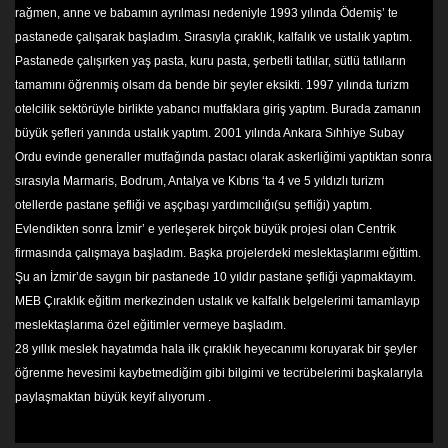
rağmen, anne ve babamın ayrılması nedeniyle 1993 yılında Ödemiş’ te
pastanede çalışarak başladım. Sırasıyla çıraklık, kalfalık ve ustalık yaptım.
Pastanede çalışırken yaş pasta, kuru pasta, şerbetli tatlılar, sütlü tatlıların
tamamını öğrenmiş olsam da bende bir şeyler eksikti. 1997 yılında turizm
otelcilik sektörüyle birlikte yabancı mutfaklara giriş yaptım. Burada zamanın
büyük şefleri yanında ustalık yaptım. 2001 yılında Ankara Sıhhiye Subay
Ordu evinde generaller mutfağında pastacı olarak askerliğimi yaptıktan sonra
sırasıyla Marmaris, Bodrum, Antalya ve Kıbrıs ‘ta 4 ve 5 yıldızlı turizm
otellerde pastane şefliği ve aşçıbaşı yardımcılığı(su şefliği) yaptım.
Evlendikten sonra İzmir’ e yerleşerek birçok büyük projesi olan Centrik
firmasında çalışmaya başladım. Başka projelerdeki meslektaşlarımı eğittim.
Şu an İzmir’de saygın bir pastanede 10 yıldır pastane şefliği yapmaktayım.
MEB Çıraklık eğitim merkezinden ustalık ve kalfalık belgelerimi tamamlayıp
meslektaşlarıma özel eğitimler vermeye başladım.
28 yıllık meslek hayatımda hala ilk çıraklık heyecanımı koruyarak bir şeyler
öğrenme hevesimi kaybetmediğim gibi bilgimi ve tecrübelerimi başkalarıyla
paylaşmaktan büyük keyif alıyorum .